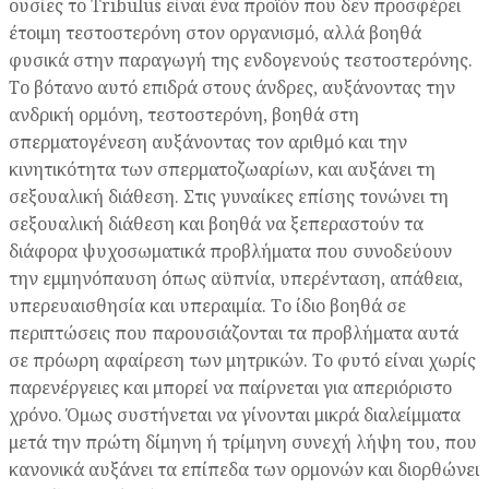
ουσίες το Tribulus είναι ένα προϊόν που δεν προσφέρει
έτοιμη τεστοστερόνη στον οργανισμό, αλλά βοηθά
φυσικά στην παραγωγή της ενδογενούς τεστοστερόνης.
Το βότανο αυτό επιδρά στους άνδρες, αυξάνοντας την
ανδρική ορμόνη, τεστοστερόνη, βοηθά στη
σπερματογένεση αυξάνοντας τον αριθμό και την
κινητικότητα των σπερματοζωαρίων, και αυξάνει τη
σεξουαλική διάθεση. Στις γυναίκες επίσης τονώνει τη
σεξουαλική διάθεση και βοηθά να ξεπεραστούν τα
διάφορα ψυχοσωματικά προβλήματα που συνοδεύουν
την εμμηνόπαυση όπως αϋπνία, υπερένταση, απάθεια,
υπερευαισθησία και υπεραιμία. Το ίδιο βοηθά σε
περιπτώσεις που παρουσιάζονται τα προβλήματα αυτά
σε πρόωρη αφαίρεση των μητρικών. Το φυτό είναι χωρίς
παρενέργειες και μπορεί να παίρνεται για απεριόριστο
χρόνο. Όμως συστήνεται να γίνονται μικρά διαλείμματα
μετά την πρώτη δίμηνη ή τρίμηνη συνεχή λήψη του, που
κανονικά αυξάνει τα επίπεδα των ορμονών και διορθώνει