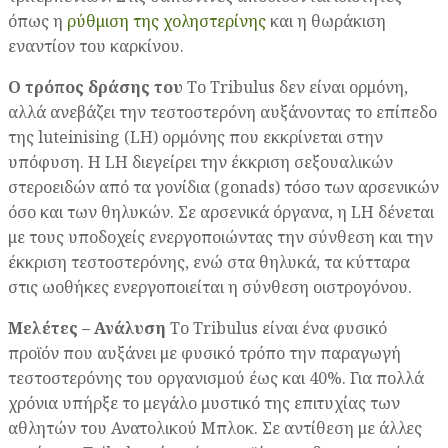
όπως η
ρύθμιση της χοληστερίνης
και η θωράκιση
εναντίον του καρκίνου.
Ο τρόπος δράσης του
Το Tribulus δεν είναι ορμόνη,
αλλά ανεβάζει την τεστοστερόνη αυξάνοντας το επίπεδο
της luteinising (LH) ορμόνης που εκκρίνεται στην
υπόφυση. Η LH διεγείρει την έκκριση σεξουαλικών
στεροειδών από τα γονίδια (gonads) τόσο των αρσενικών
όσο και των θηλυκών. Σε αρσενικά όργανα, η LH δένεται
με τους υποδοχείς ενεργοποιώντας την σύνθεση και την
έκκριση τεστοστερόνης, ενώ στα θηλυκά, τα κύτταρα
στις ωοθήκες ενεργοποιείται η σύνθεση οιστρογόνου.
Μελέτες – Ανάλυση
Το Tribulus είναι ένα φυσικό
προϊόν που αυξάνει με φυσικό τρόπο την παραγωγή
τεστοστερόνης του οργανισμού έως και 40%. Για πολλά
χρόνια υπήρξε το μεγάλο μυστικό της επιτυχίας των
αθλητών του Ανατολικού Μπλοκ. Σε αντίθεση με άλλες